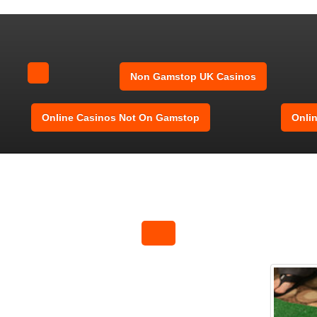
Non Gamstop UK Casinos
Online Casinos Not On Gamstop
Onli